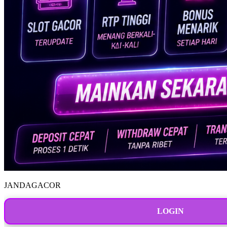
JANDAGACOR
LOGIN