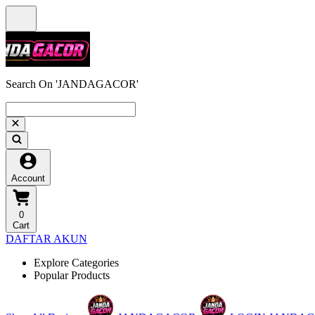
Search On 'JANDAGACOR'
Account
0
Cart
DAFTAR AKUN
Explore Categories
Popular Products