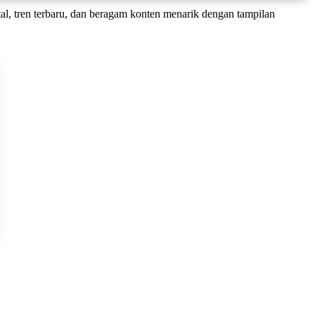
, tren terbaru, dan beragam konten menarik dengan tampilan