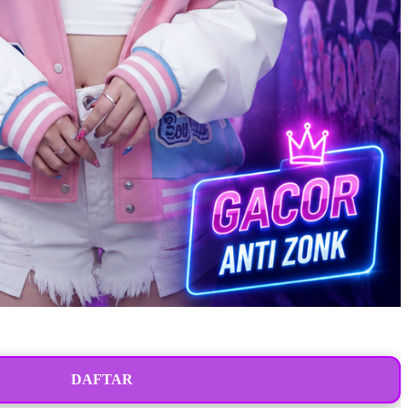
DAFTAR