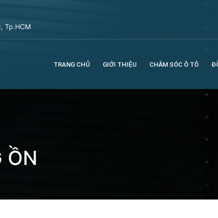
c, Tp.HCM
TRANG CHỦ
GIỚI THIỆU
CHĂM SÓC Ô TÔ
Đ
 ỒN