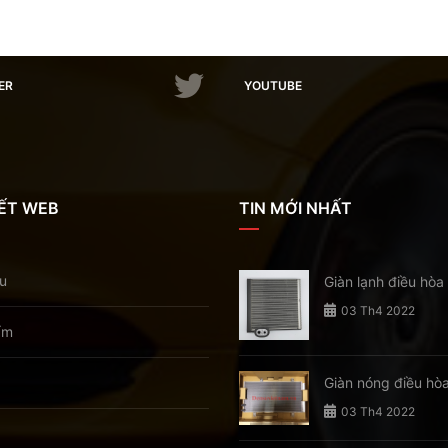
ER
YOUTUBE
KẾT WEB
TIN MỚI NHẤT
ệu
Giàn lạnh điều hòa
dòng xe
03 Th4 2022
ẩm
Giàn nóng điều hò
loại
03 Th4 2022