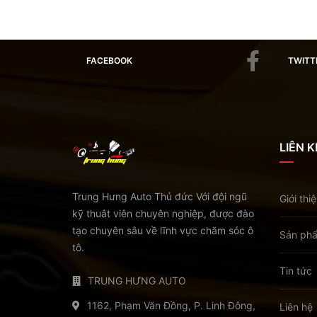
FACEBOOK
TWITT
LIÊN 
Trung Hưng Auto Thủ đức Với đội ngũ
Giới thi
kỹ thuât viên chuyên nghiệp, được đào
tạo chuyên sâu về lĩnh vực chăm sóc ô
Sản ph
tô.
Tin tức
TRUNG HƯNG AUTO
1162, Phạm Văn Đồng, P. Linh Đông,
Liên hệ