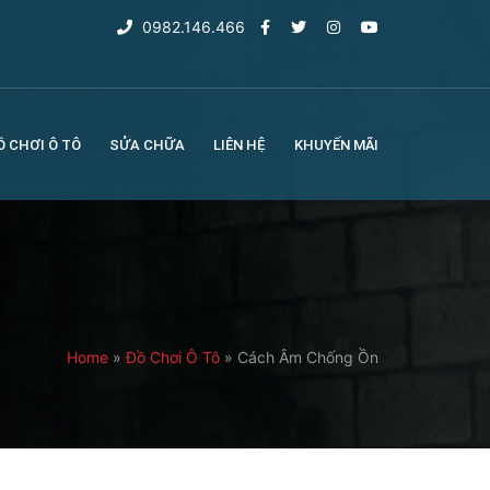
0982.146.466
Ồ CHƠI Ô TÔ
SỬA CHỮA
LIÊN HỆ
KHUYẾN MÃI
Home
»
Đồ Chơi Ô Tô
»
Cách Âm Chống Ồn