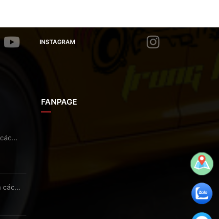
INSTAGRAM
FANPAGE
 các
a các