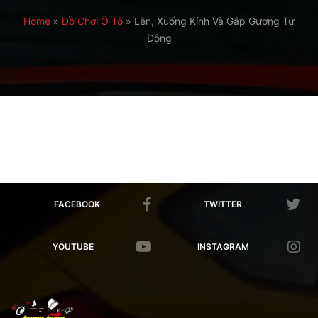
Home
»
Đồ Chơi Ô Tô
»
Lên, Xuống Kính Và Gập Gương Tự
Động
FACEBOOK
TWITTER
YOUTUBE
INSTAGRAM