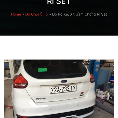
RỈ SÉT
Home
»
Đồ Chơi Ô Tô
»
Độ Pô Xe, Xịt Gầm Chống Rỉ Sét