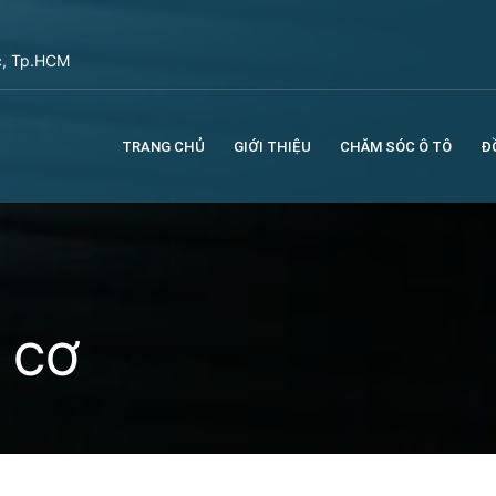
c, Tp.HCM
TRANG CHỦ
GIỚI THIỆU
CHĂM SÓC Ô TÔ
Đ
 CƠ