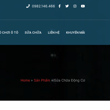
0982.146.466
Ồ CHƠI Ô TÔ
SỬA CHỮA
LIÊN HỆ
KHUYẾN MÃI
Home
»
Sản Phẩm
»
Sửa Chữa Động Cơ