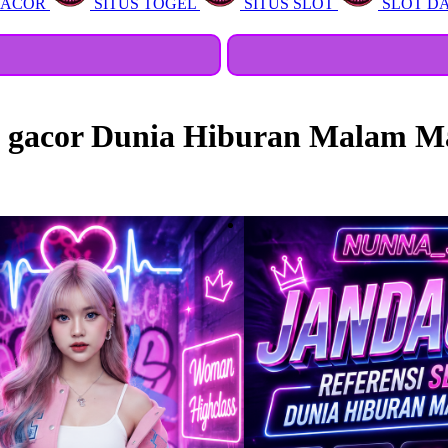
GACOR
SITUS TOGEL
SITUS SLOT
SLOT D
 gacor Dunia Hiburan Malam Ma