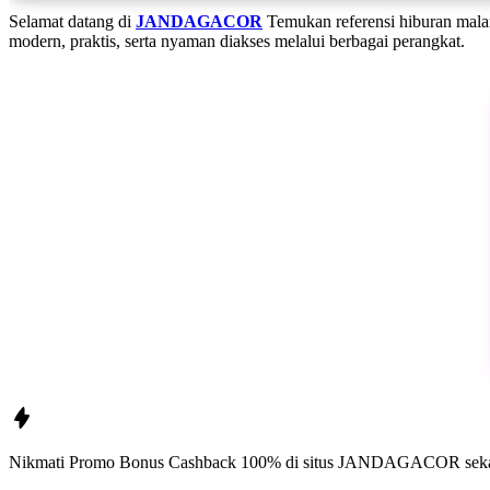
Selamat datang di
JANDAGACOR
Temukan referensi hiburan mala
modern, praktis, serta nyaman diakses melalui berbagai perangkat.
Nikmati Promo Bonus Cashback 100% di situs
JANDAGACOR
sek