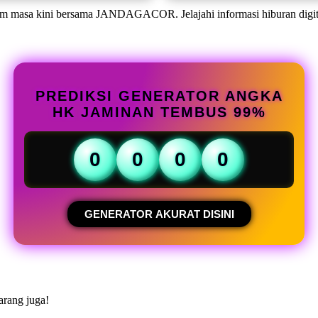
m masa kini bersama JANDAGACOR. Jelajahi informasi hiburan digital
PREDIKSI GENERATOR ANGKA
HK JAMINAN TEMBUS 99%
0
0
0
0
GENERATOR AKURAT DISINI
arang juga!